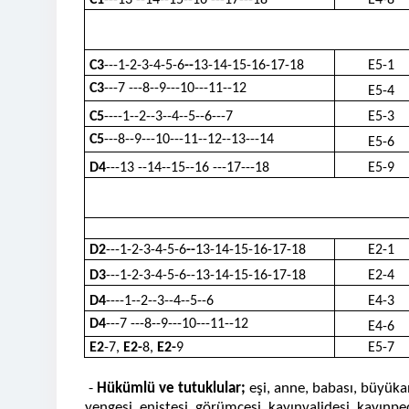
C1
---13 --14--15--16 ---17---18
E4-8
C3
---1-2-3-4-5-6
--
13-14-15-16-17-18
E5-1
C3
---7 ---8--9---10---11--12
E5-4
C5
----1--2--3--4--5--6---7
E5-3
C5
---8--9---10---11--12--13---14
E5-6
D4
---13 --14--15--16 ---17---18
E5-9
D2
---1-2-3-4-5-6
--
13-14-15-16-17-18
E2-1
D3
---1-2-3-4-5-6--13-14-15-16-17-18
E2-4
D4
----1--2--3--4--5--6
E4-3
D4
---7 ---8--9---10---11--12
E4-6
E2
-7,
E2-
8,
E2-
9
E5-7
-
Hükümlü ve tutuklular;
eşi, anne, babası, büyükan
yengesi, eniştesi, görümcesi, kayınvalidesi, kayınpe