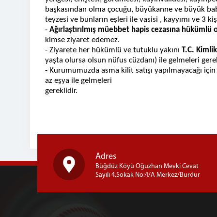
başkasından olma çocuğu, büyükanne ve büyük babası
teyzesi ve bunların eşleri ile vasisi , kayyımı ve 3 kiş
-
Ağırlaştırılmış müebbet hapis cezasına hükümlü o
kimse ziyaret edemez.
- Ziyarete her hükümlü ve tutuklu yakını
T.C. Kimli
yaşta olursa olsun nüfus cüzdanı) ile gelmeleri ger
- Kurumumuzda asma kilit satışı yapılmayacağı için 
az eşya ile gelmeleri
gere
Adres
Büğdüz Köyü Oğuzhan Mevki Cevat
Sayılı 4.Sokak No:4/A Merkez/Burdur