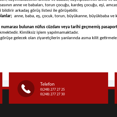
nın anne ve babaları, torun çocuğu, kardeş çocuğu, eşi, amcası,
i bildirir arkadaş görüş listesi ile görüşebilir.
lanlar;
anne, baba, eş, çocuk, torun, büyükanne, büyükbaba ve ka
k numarası bulunan nüfus cüzdanı veya tarihi geçmemiş pasapor
ekmektedir. Kimliksiz işlem yapılmamaktadır.
görüşe gelecek olan ziyaretçilerin yanlarında asma kilit getirmele
klidir
Telefon
0(248) 277 27 25
0(248) 277 27 30