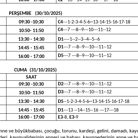
16:00 - 17:00
C2
---13 --14--15--16 ---17---18
PERŞEMBE (30/10/2025)
09:30 -10:30
C4
---1-2-3-4-5-6
--
13-14-15-16-17-18
C4
---7 ---8--9---10---11--12
10:50- 11:50
13:30 - 14:30
D1
----1--2--3--4--5--6
D1
---7 ---8--9---10---11--12
14:45 - 15:45
D5
---7 ---8--9---10---11--12
16:00 - 17:00
CUMA (31/10/2025)
SAAT
D2
---7 ---8--9---10---11--12
09:30 -10:30
D3
---7 ---8--9---10---11--12
10:50- 11:50
13:30 - 14:30
D5
--1-2-3-4-5-6
--
13-14-15-16-17-18
14:45 - 15:45
D1
---13 --14--15--16 ---17---18
16:00 - 17:00
E3
-8,
E3-
9
ne ve büyükbabası, çocuğu, torunu, kardeşi, gelini, damadı, kayın
deri, kayınvalidesinin annesi ve babası, kayınpederinin anne ve ba