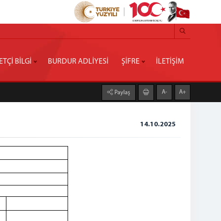
ETÇİ BİLGİ
BURDUR ADLİYESİ
ŞİFRE
İLETİŞİM
A-
A+
Paylaş
14.10.2025