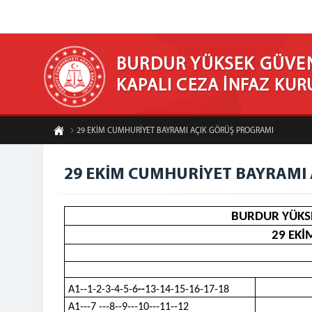
BURDUR YÜKSEK GÜVEN
KAPALI CEZA İNFAZ KU
29 EKİM CUMHURİYET BAYRAMI AÇIK GÖRÜŞ PROGRAMI
29 EKİM CUMHURİYET BAYRAMI
BURDUR YÜKSE
29 EKİ
A1--1-2-3-4-5-6
--
13-14-15-16-17-18
A1---7 ---8--9---10---11--12