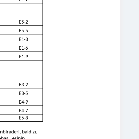
E1-7
E5-2
E5-5
E1-3
E1-6
E1-9
E3-2
E3-5
E4-9
E4-7
E5-8
biraderi, baldızı,
bası, eşinin