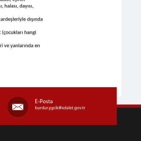
 halası, dayısı,
rdeşleriyle dışında
t
(çocukları hangi
ri ve yanlarında en
.
E-Posta
burdur.ygcik
adalet.gov.tr