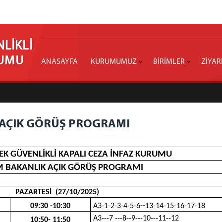
LİKLİ
RUMU
ANASAYFA
KURUMUMUZ
BİRİMLER
ZİYAR
 AÇIK GÖRÜŞ PROGRAMI
K GÜVENLİKLİ KAPALI CEZA İNFAZ KURUMU
M BAKANLIK AÇIK GÖRÜŞ PROGRAMI
PAZARTESİ (27/10/2025)
09:30 -10:30
A3-1-2-3-4-5-6
--
13-14-15-16-17-18
A3---7 ---8--9---10---11--12
10:50- 11:50