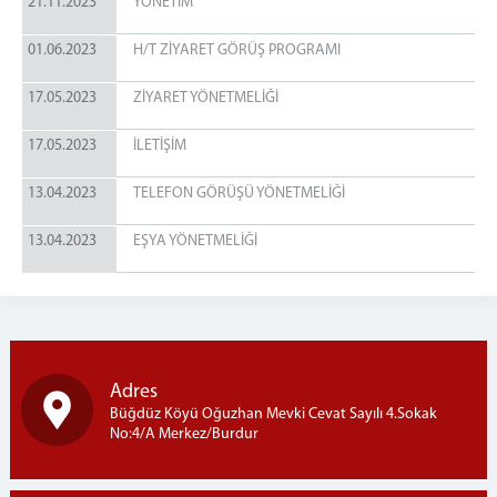
21.11.2023
YÖNETİM
01.06.2023
H/T ZİYARET GÖRÜŞ PROGRAMI
17.05.2023
ZİYARET YÖNETMELİĞİ
17.05.2023
İLETİŞİM
13.04.2023
TELEFON GÖRÜŞÜ YÖNETMELİĞİ
13.04.2023
EŞYA YÖNETMELİĞİ
Adres
Büğdüz Köyü Oğuzhan Mevki Cevat Sayılı 4.Sokak
No:4/A Merkez/Burdur