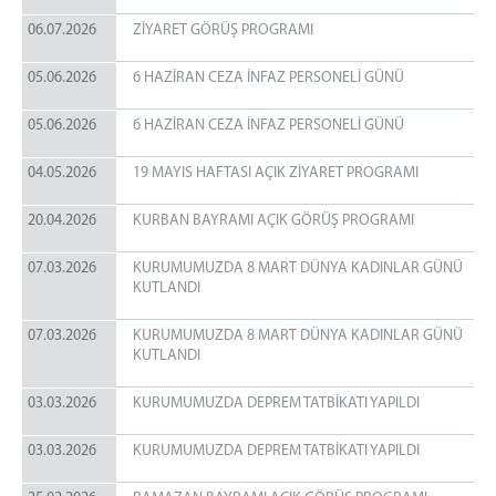
TELEFON BİRİMİ
06.07.2026
ZİYARET GÖRÜŞ PROGRAMI
PERSONEL BİRİMİ
05.06.2026
6 HAZİRAN CEZA İNFAZ PERSONELİ GÜNÜ
SAYMANLIK BİRİMİ
PSİKO-SOSYAL BİRİMİ
05.06.2026
6 HAZİRAN CEZA İNFAZ PERSONELİ GÜNÜ
EMANET PARA BİRİMİ
04.05.2026
19 MAYIS HAFTASI AÇIK ZİYARET PROGRAMI
ZİYARET KABUL BİRİMİ
MEKTUP OKUMA BİRİMİ
20.04.2026
KURBAN BAYRAMI AÇIK GÖRÜŞ PROGRAMI
TEKNİK HİZMETLER BİRİMİ
07.03.2026
KURUMUMUZDA 8 MART DÜNYA KADINLAR GÜNÜ
MANEVİ REHBERLİK BİRİMİ
KUTLANDI
GENEL BÜTÇE (AMBAR) BİRİMİ
SORUMLU İNFAZ VE KORUMA BAŞMEMURLUĞU
07.03.2026
KURUMUMUZDA 8 MART DÜNYA KADINLAR GÜNÜ
KUTLANDI
ZİYARETÇİ BİLGİ
03.03.2026
KURUMUMUZDA DEPREM TATBİKATI YAPILDI
H/T GÖRÜŞ PROGRAMI
H/T TELEFON GÖRÜŞ PROGRAMI
03.03.2026
KURUMUMUZDA DEPREM TATBİKATI YAPILDI
EŞYA YÖNETMELİĞİ