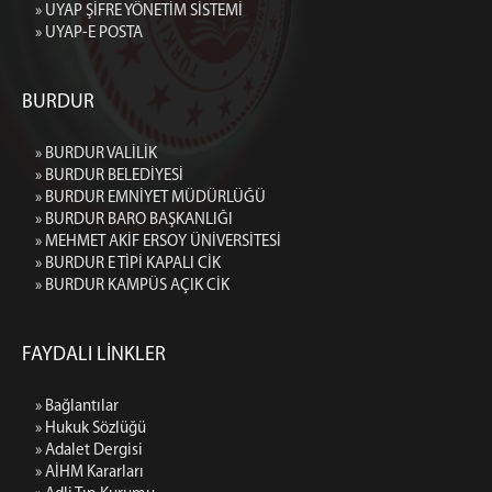
» UYAP ŞİFRE YÖNETİM SİSTEMİ
» UYAP-E POSTA
BURDUR
» BURDUR VALİLİK
» BURDUR BELEDİYESİ
» BURDUR EMNİYET MÜDÜRLÜĞÜ
» BURDUR BARO BAŞKANLIĞI
» MEHMET AKİF ERSOY ÜNİVERSİTESİ
» BURDUR E TİPİ KAPALI CİK
» BURDUR KAMPÜS AÇIK CİK
FAYDALI LİNKLER
» Bağlantılar
» Hukuk Sözlüğü
» Adalet Dergisi
» AİHM Kararları