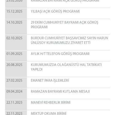
25.02.2026
RAMAZAN BAYRAMI AÇIK GÖRÜŞ PROGRAMI
ZİYARET YÖNETMELİĞİ
EMANET PARA İŞLEMLERİ
15.12.2025
YILBAŞI AÇIK GÖRÜŞ PROGRAMI
TELEFON GÖRÜŞÜ YÖNETMELİĞİ
14.10.2025
29 EKİM CUMHURİYET BAYRAMI AÇIK GÖRÜŞ
BURDUR ADLİYESİ
PROGRAMI
ŞİFRE
02.10.2025
BURDUR CUMHURİYET BAŞSAVCIMIZ SAYIN HARUN
E-POSTA ŞİFRESİ ALMA
ÜNLÜSOY KURUMUMUZU ZİYARET ETTİ
HABERCİ ŞİFRESİ ALMA
01.09.2025
AYLIK H/T TELEFON GÖRÜŞ PROGRAMI
E-İMZA BAŞVURU YAPMA
BİLGİSAYAR AÇILIŞ ŞİFRESİ ALMA
20.08.2025
KURUMUMUZDA OLAĞANÜSTÜ HAL TATBİKATI
YAPILDI
PORTAL ŞİFRESİ ALMA (UYAP ŞİFRESİ)
E-İMZA YENİ ŞİFRE ALMA&KİLİT ÇÖZME
27.02.2025
EMANET PARA İŞLEMLERİ
İLETİŞİM
09.04.2024
RAMAZAN BAYRAMI KUTLAMA MESAJI
22.11.2023
MANEVİ REHBERLİK BİRİMİ
22.11.2023
MEKTUP OKUMA BİRİMİ