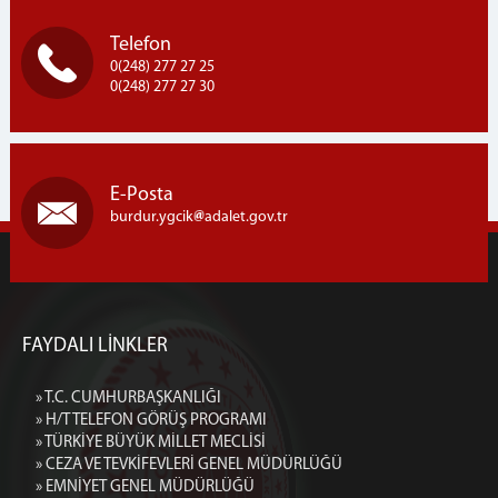
Telefon
0(248) 277 27 25
0(248) 277 27 30
E-Posta
burdur.ygcik
adalet.gov.tr
FAYDALI LİNKLER
» T.C. CUMHURBAŞKANLIĞI
» H/T TELEFON GÖRÜŞ PROGRAMI
» TÜRKİYE BÜYÜK MİLLET MECLİSİ
» CEZA VE TEVKİFEVLERİ GENEL MÜDÜRLÜĞÜ
» EMNİYET GENEL MÜDÜRLÜĞÜ