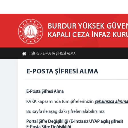
BURDUR YÜKSEK GÜVEN
KAPALI CEZA İNFAZ KU
ŞİFRE > E-POSTA ŞİFRESİ ALMA
E-POSTA ŞİFRESİ ALMA
E-Posta Şifresi Alma
KVKK kapsamında tüm şifrelerinizin
şahsınızca alınma
Bu sayfa ile aşağıdaki şifreleri alabilirsiniz.
Portal Şifre Değişikliği (E-İmzasız UYAP açılış şifresi)
E-Posta Şifre Değişikliği