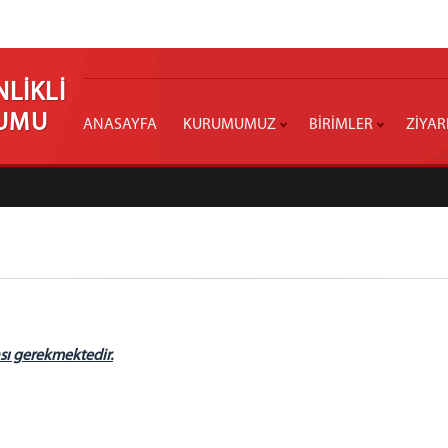
LİKLİ
RUMU
ANASAYFA
KURUMUMUZ
BİRİMLER
ZİYAR
sı gerekmektedir.