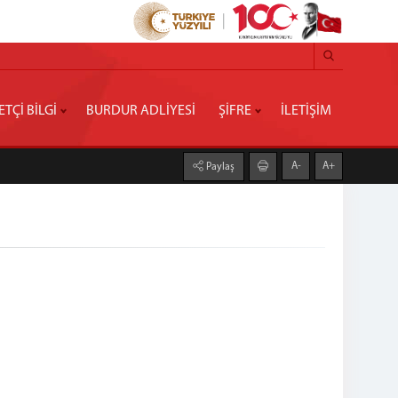
ETÇİ BİLGİ
BURDUR ADLİYESİ
ŞİFRE
İLETİŞİM
A-
A+
Paylaş