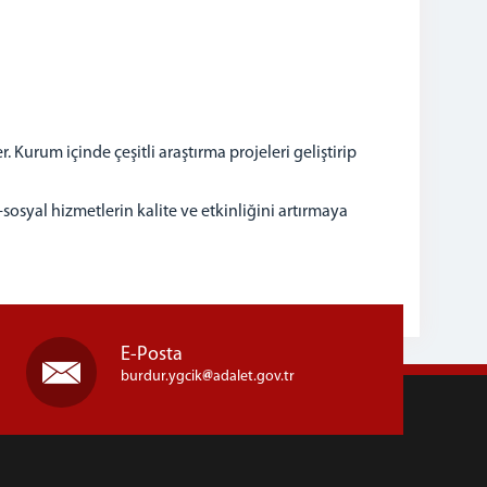
urum içinde çeşitli araştırma projeleri geliştirip
sosyal hizmetlerin kalite ve etkinliğini artırmaya
E-Posta
burdur.ygcik
adalet.gov.tr