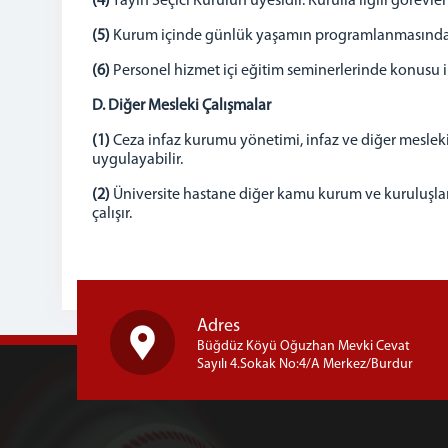
(4)
Yayın Seçici Kurulun üyesidir. Kurulla ilgili görevle
(5)
Kurum içinde günlük yaşamın programlanmasında, m
(6)
Personel hizmet içi eğitim seminerlerinde konusu ile i
D. Diğer Mesleki Çalışmalar
(1)
Ceza infaz kurumu yönetimi, infaz ve diğer mesleki
uygulayabilir.
(2)
Üniversite hastane diğer kamu kurum ve kuruluşları m
çalışır.
Adres
Büğdüz Köyü Oğuzhan Mevki Cevat
Sayılı 4.Sokak No:4/A Merkez/Burdur