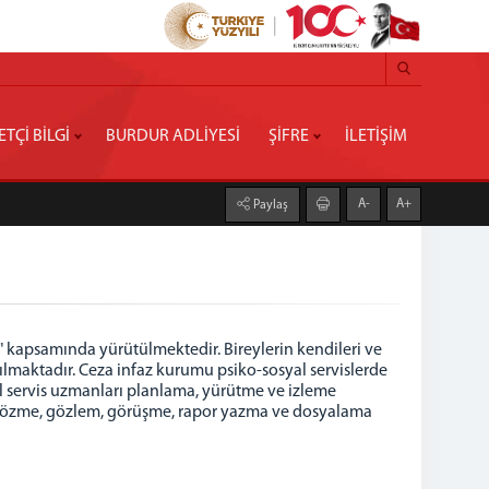
ETÇİ BİLGİ
BURDUR ADLİYESİ
ŞİFRE
İLETİŞİM
A-
A+
Paylaş
ı" kapsamında yürütülmektedir. Bireylerin kendileri ve
yapılmaktadır. Ceza infaz kurumu psiko-sosyal servislerde
 servis uzmanları planlama, yürütme ve izleme
m çözme, gözlem, görüşme, rapor yazma ve dosyalama