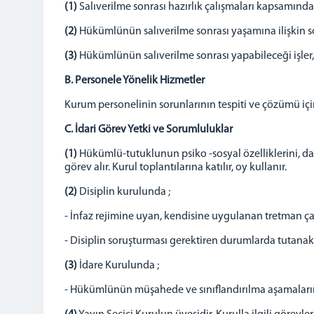
(1)
Salıverilme sonrası hazırlık çalışmaları kapsamınd
(2)
Hükümlünün salıverilme sonrası yaşamına ilişkin sosy
(3)
Hükümlünün salıverilme sonrası yapabileceği işler, 
B. Personele Yönelik Hizmetler
Kurum personelinin sorunlarının tespiti ve çözümü iç
C. İdari Görev Yetki ve Sorumluluklar
(1)
Hükümlü-tutuklunun psiko -sosyal özelliklerini, d
görev alır. Kurul toplantılarına katılır, oy kullanır.
(2)
Disiplin kurulunda ;
- İnfaz rejimine uyan, kendisine uygulanan tretman ç
- Disiplin soruşturması gerektiren durumlarda tutanak
(3)
İdare Kurulunda ;
- Hükümlünün müşahede ve sınıflandırılma aşamaları