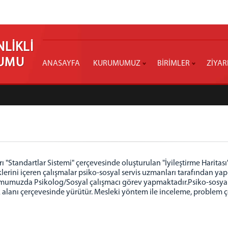
LİKLİ
RUMU
ANASAYFA
KURUMUMUZ
BİRİMLER
ZİYAR
ı "Standartlar Sistemi" çerçevesinde oluşturulan "İyileştirme Haritas
lliklerini içeren çalışmalar psiko-sosyal servis uzmanları tarafından 
umumuzda Psikolog/Sosyal çalışmacı görev yapmaktadır.Psiko-sosyal
ık alanı çerçevesinde yürütür. Mesleki yöntem ile inceleme, proble