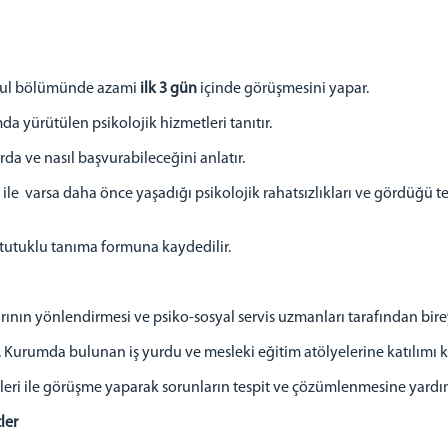
abul bölümünde azami
ilk 3 gün
içinde görüşmesini yapar.
 yürütülen psikolojik hizmetleri tanıtır.
 ve nasıl başvurabileceğini anlatır.
e varsa daha önce yaşadığı psikolojik rahatsızlıkları ve gördüğü te
tutuklu tanıma formuna kaydedilir.
nın yönlendirmesi ve psiko-sosyal servis uzmanları tarafından birey
Kurumda bulunan iş yurdu ve mesleki eğitim atölyelerine katılımı 
ri ile görüşme yaparak sorunların tespit ve çözümlenmesine yardım
ler