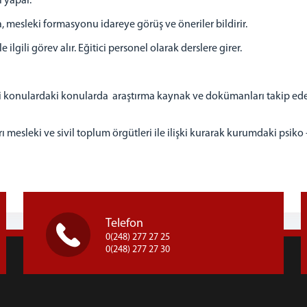
ri yapar.
esleki formasyonu idareye görüş ve öneriler bildirir.
lgili görev alır. Eğitici personel olarak derslere girer.
 konulardaki konularda araştırma kaynak ve dokümanları takip eder. K
esleki ve sivil toplum örgütleri ile ilişki kurarak kurumdaki psiko -
Telefon
0(248) 277 27 25
0(248) 277 27 30