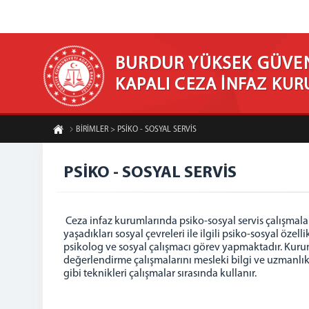
BURDUR YÜKSEK GÜVEN
KAPALI CEZA İNFAZ KU
BİRİMLER > PSİKO - SOSYAL SERVİS
PSİKO - SOSYAL SERVİS
Ceza infaz kurumlarında psiko-sosyal servis çalışmalar
yaşadıkları sosyal çevreleri ile ilgili psiko-sosyal öze
psikolog ve sosyal çalışmacı görev yapmaktadır. Kur
değerlendirme çalışmalarını mesleki bilgi ve uzmanl
gibi teknikleri çalışmalar sırasında kullanır.