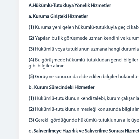
A.Hükümlü-Tutukluya Yönelik Hizmetler
a. Kuruma Girişteki Hizmetler
(1)
Kuruma yeni gelen hükümlü-tutukluyla geçici k
(2)
Yapılan bu ilk görüşmede uzman kendini ve kurumda
(3)
Hükümlü veya tutuklunun uzmana hangi durumlarda
(4)
Bu görüşmede hükümlü-tutukludan genel bilgiler il
gibi bilgiler alınır.
(5)
Görüşme sonucunda elde edilen bilgiler hükümlü-
b . Kurum Sürecindeki Hizmetler
(1)
Hükümlü-tutuklunun kendi talebi, kurum çalışanları
(2)
Hükümlü-tutuklunun mesleği konusunda bilgi alır. 
(3)
Gerekli gördüğünde hükümlü-tutuklunun aile üyele
c . Salıverilmeye Hazırlık ve Salıverilme Sonrası Hizmet